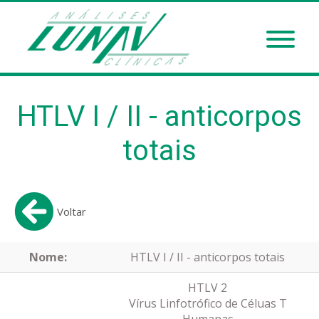
HTLV I / II - anticorpos
totais
Voltar
Nome:
HTLV I / II - anticorpos totais
HTLV 2
Vírus Linfotrófico de Céluas T